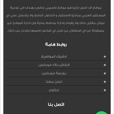
موقع اف اكس ارابيا هو موقع تعليمي خالص يهدف الي توعية
المستثمر العربي مبادئ الاستثمار و التداول الناجح ولا يتحصل علي اي
اموال مقابل ذلك ولا يقوم بادارة محافظ مالية وان ادارة الموقع غير
مسؤولة عن اي استغلال من قبل اي شخص لاسمها وتحذر من ذلك.
روابط هامة
ارشيف المواضيع
الكاش باك فوركس
بورصة فوركس
اعلن معنا
فتاوى
اتصل بنا