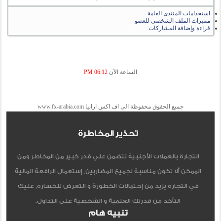
استخدامات المنتدى العامة
مميزات الملف الشخصي للعضو
قراءة وإضافة المشاركات
الساعة الآن
06:12 PM
جميع الحقوق محفوظة الى اف اكس ارابيا www.fx-arabia.com
تحذير المخاطرة
التجارة بالعملات الأجنبية تتضمن علي قدر كبير من المخاطر ومن
الممكن ألا تكون مناسبة لجميع المضاربين, إستعمال الرافعة المالية
في التجاره يزيد من إحتمالات الخطورة و التعرض للخساره, عليك
التأكد من قدرتك العلمية و الشخصية على التداول.
تنبيه هام