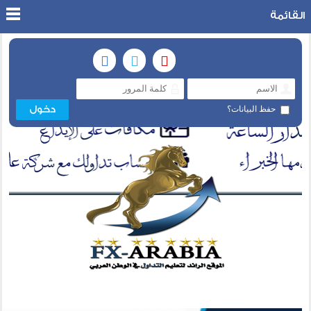
القائمة
حفظ البيانات؟