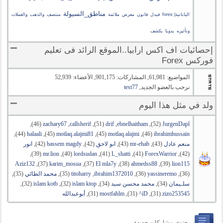
مناطق_السيولة
اليابانية| forex
فيدل
قانون
معرض
ملائمة
منتصف
والذهب
والعملات
وتأثيره
يدويا
يكشف
إحصائيات اف اكس ارابيا..الموقع الرائد فى تعليم
فوركس Forex
المواضيع: 61,981, المشاركات: 901,175, الأعضاء: 52,939
نرحب بالعضو الجديد,
test77
ولد في مثل هذا اليوم
JurgenDapl
‏(52), ‏
ebnelhaitham
, ‏
drif
‏(51), ‏
callsherif
, ‏
zachary67
‏(46),
ibrahimhussain
‏(46), ‏
motlaq.alajmi
‏(45), ‏
motlaq.alajmi81
‏(45), ‏
halaali
‏(44),
منعم عادل
‏(43), ‏
mr-ehab
‏(43), ‏
ابو لاحق
‏(42), ‏
bassem magdy
‏(42), ‏
انور
‏(42), ‏
ForexWarrior
‏(41), ‏
L_shatti
‏(41), ‏
lordsudan
‏(40), ‏
mr.lion
‏(39),
lion115
‏(39), ‏
ahmedss88
‏(38), ‏
El mla7y
‏(37), ‏
karim_mosua
‏(37), ‏
Aziz132
‏(36), ‏
yassineremo
‏(36), ‏
ibrahim1372010
, ‏
titoharry
‏(35), ‏
محمد الطائي
‏(35),
سلـيمان
‏(34), ‏
محمد محسن سيد
‏(34), ‏
islam ktop
‏(32), ‏
islam kotb
‏(32),
zizo253545
‏(31), ‏
iD^
‏(31), ‏
mostfahlm
‏(31), ‏
أبوعبدالله
يحتوي مشاركات جديدة