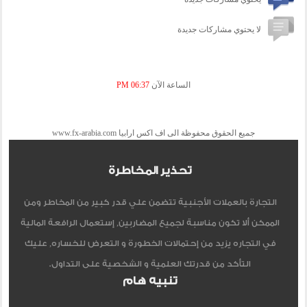
لا يحتوي مشاركات جديدة
الساعة الآن
06:37 PM
جميع الحقوق محفوظة الى اف اكس ارابيا www.fx-arabia.com
تحذير المخاطرة
التجارة بالعملات الأجنبية تتضمن علي قدر كبير من المخاطر ومن
الممكن ألا تكون مناسبة لجميع المضاربين, إستعمال الرافعة المالية
في التجاره يزيد من إحتمالات الخطورة و التعرض للخساره, عليك
التأكد من قدرتك العلمية و الشخصية على التداول.
تنبيه هام