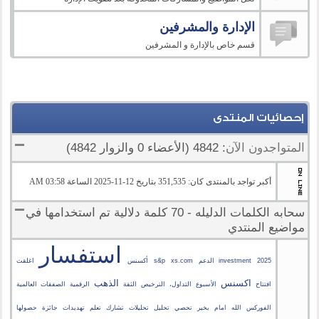
الإدارة والمشرفين
قسم خاص بالإدارة و المشرفين
إحصائيات المنتدى
المتواجدون الآن
: 4842 (الأعضاء 0 والزوار 4842)
أكبر تواجد بالمنتدى كان: 351,535 بتاريخ 12-11-2025 الساعة 03:58 AM
سحابه الكلمات الدليله - 70 كلمة دلالية تم استخدامها في
مواضيع المنتدي
استفسار
2025
investment الدعم
xs.com
s&p
أكسنس
اغلقت
اكسنس
الذهب
افتتاح
الأسبوع
التداول،
الترخيص
الثقة
الرقمية
الصفقات
العالمية
الفوركس
الله
امام
بخير
تحصي
تحليل
تحليلات
تشارك
تعلم
تهديدات
جائزة
حصولها