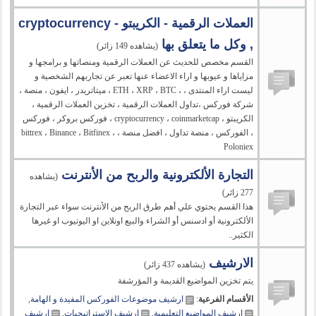
العملات الرقمية - الكريبتو - cryptocurrency
, وكل ما يتعلق بها
(يشاهده 149 زائر)
القسم مخصص للحديث عن العملات الرقمية ومنصاتها و برامجها و
مزاياها و عيوبها و اراء الاعضاء عنها تعبر عن تجاربهم الشخصية و
ليست اراء المنتدى ، ، ETH ، XRP ، BTC ، ميتاتريدر ، ايفون ، منصة ،
شركة فوركس ،تداول العملات الرقمية ، تخزين العملات الرقمية ،
الكريبتو ، cryptocurrency ، coinmarketcap ، فوركس بروكر ، فوركس
، الفوركس ، منصة تداول ، افضل منصة ، bittrex ، Binance ، Bitfinex ،
Poloniex
التجارة الألكترونية والربح من الأنترنت
(يشاهده
277 زائر)
هذا القسم يحتوي علي أهم طرق الربح من الأنترنت سواء عبر التجارة
الألكترونية أو ادسنس أو الشراء والبيع اونلاين او اليوتيوب او غيرها
الكثير..
الارشيف
(يشاهده 437 زائر)
يتم تخزين المواضيع القديمة و المؤرشفة
الأقسام الفرعية
:
ارشيف موضوعات الفوركس المفيدة و الهامة
,
ارشيف المواضيع التعليمية
,
ارشيف الاستراتيجيات
,
ارشيف