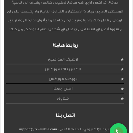
موقع اف اكس ارابيا هو موقع تعليمي خالص يهدف الي توعية
المستثمر العربي مبادئ الاستثمار و التداول الناجح ولا يتحصل علي اي
اموال مقابل ذلك ولا يقوم بادارة محافظ مالية وان ادارة الموقع غير
مسؤولة عن اي استغلال من قبل اي شخص لاسمها وتحذر من ذلك.
روابط هامة
ارشيف المواضيع
الكاش باك فوركس
بورصة فوركس
اعلن معنا
فتاوى
اتصل بنا
البريد الإلكتروني للدعم الفنى :
support@fx-arabia.com