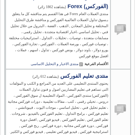
(الفوركس) Forex
(يشاهده 1862 زائر)
منتدى العملات العام Forex فى هذا القسم يتم مناقشه كل ما يتعلق
بـسوق تداول العملات العالمية الفوركس و مناقشة طرق التحليل
المختلفة و تحليل المعادن , الذهب ، الفضة ، البترول من خلال تحليل
فني ، تحليل اساسي ،اخبار اقتصادية متجددة ، تحليل رقمى ،
مسابقات متعددة ، توصيات ، تحليلات ، التداول ، استراتيجيات مختلفة
، توصيات فوركس ، بورصة العملات ، الفوركس ، تجارة الفوركس ،
يورو دولار ، باوند دولار ، بونص فوركس ، تداول ، اسهم ، عملات ،
افضل موقع فوركس
الأقسام الفرعية
:
منتدى الاخبار و التحليل الاساسى
منتدى تعليم الفوركس
(يشاهده 612 زائر)
يحتوى المنتدى التعليمى على العديد من المراجع و الكتب و المؤلفات
التى تساهم فى تعليم المضاربين اصول و فنون تداول العملات
(الفوركس) منتدى الفوركس ، المواد التعليمية ل سوق الفوركس ،
دروس ، تحيلي رقمى ، كتب ، مقالات تعليمية ، دورات فوركس مجانية
، تعليم تحليل فني ، تحليل اساسي ، موجات اليوت ، فيبوناتشي ،
تعليم فوركس ، برامج التداول ، تعليم الفوركس بالفيديو ، شروحات .
تعلم الفوركس , تعليم الفوركس , فيديو فوركس , افضل دورة
فوركس , دورة فوركس مجانية , دورة فوركس , ربح فوركس ,
استراتيجية فوركس , فيديو فوركس تعليمى , فيديو فوركس و الكثير.