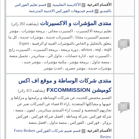
الأقسام الفرعية
:
الأكاديمية التعليمية
,
قسم تعليم الفوركس
بالفيديو
,
قسم فيديوهات الفوركس الاجنبية المترجمة
منتدى المؤشرات و الاكسبيرتات
(يشاهده 202 زائر)
تعليم برمجة الاكسبيرت ، اكسبيرت مجانى ، برمجة مؤشرات ، مؤشر
، تصميم اكسبيرت مجانا ، اكسبيرتات جديدة ، مؤشرات جديدة ، كل ما
يتعلق بالتحليل و الخاص بالمؤشرات الفنية او الرقمية ، Expert
advisor ، mql ، mql4 ، دورة برمجة ، برمجة اكسبيرت ، اكسبيرت رابح
، اكسبيرت جيد ، ادارة حسابات ، تداول الى ، ميتاتريدر ، تحميل منصة
، منصة تداول ، برمجة مؤشر ، مكتبة مؤشرات ، مؤشر جديد ،
مؤشرات جديدة ، مؤشر حصرى ، احدث مؤشر .
منتدى شركات الوساطة و موقع اف اكس
كوميشن FXCOMMISSION
(يشاهده 413 زائر)
القسم مخصص للحديث عن شركات الوساطة و برامجها و مزاياها و
عيوبها و مشاكلها المتعددة..,اراء الاعضاء عن الشركات تعبر عن
تجاربهم الشخصية و ليست اراء المنتدى ميتاتريدر ، ايفون ، منصة ،
شركة فوركس ،شركة وساطة ، افضل شركة فوركس ، فوركس
بروكر ، فوركس ، الفوركس ، منصة تداول ، افضل منصة .
الأقسام الفرعية
:
قسم تقييم شركات الفوركس Forex Brokers
Review