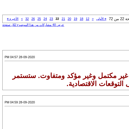
من 72
«
الأولى
<
12
18
19
20
21
22
23
24
25
26
32
>
الأخيرة
»
عرض 40 مشاركات من هذا الموضوع لكل صفحة
28-09-2020 04:57 PM
اش غير مكتمل وغير مؤكد ومتفاوت. ستستمر
التوقعات الاقتصادية.
28-09-2020 04:59 PM