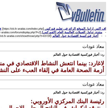
اف اكس ارابيا..الموقع الرائد فى تعليم فوركس Forex
)
(
https://vb.fx-arabia.com/index.php
-
منتدى تداول العملات العالمية العام (الفوركس) Forex
)
fx-arabia.com/forumdisplay.php?f=2
- -
أخبار فوركسية اقتصادية حول العالم
(
//vb.fx-arabia.com/showthread.php?t=63728
معاذ عودات
رد: أخبار فوركسية اقتصادية حول العالم
لاغارد: بينما انتعش النشاط الاقتصادي في من
أزمة الصحة العامة في إلقاء العبء على النش
معاذ عودات
رد: أخبار فوركسية اقتصادية حول العالم
رئيسة البنك المركزي الأوروبي:
- نتوقع انكماش في الناتج المحلي الإجمالي بـ 8% هذا العا