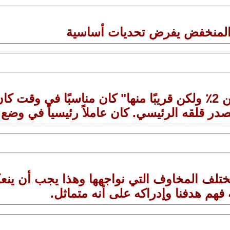
م المنخفض يفرض تحديات أساسية
لاغارد: صياغة هدفنا للتضخم على أنه "أقل من 2٪ ولكن قريبًا منها
در قلقه الرئيسي. كان عاملاً رئيسياً في وضع
، تختلف المخاوف التي نواجهها وهذا يجب أن ي
فهم هدفنا وإدراكه على أنه متماثل.