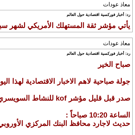
معاذ عودات
رد: أخبار فوركسية اقتصادية حول العالم
يأتي مؤشر ثقة المستهلك الأمريكي لشهر سبتمبر عند 101.8 مقابل 
معاذ عودات
رد: أخبار فوركسية اقتصادية حول العالم
صباح الخير
جولة صباحية لاهم الاخبار الاقتصادية لهذا اليو
صدر قبل قليل مؤشر kof للنشاط السويسري حيث جاء االحقيقي افضل من المتوقع ، سجل الحقيقي 113.8 والمتوقع 106.1
الساعة 10:20 صباحاً :
حديث لاجارد محافظ البنك المركزي الأوروبي