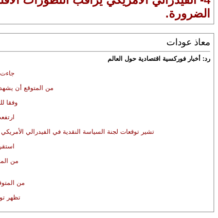
الضرورة.
معاذ عودات
رد: أخبار فوركسية اقتصادية حول العالم
جاءت ا
من المتوقع أن يشهد الاقتصاد الأمريكي نموا بنحو
وفقا للتوقعات
ارتفعت توق
تشير توقعات لجنة السياسة النقدية في الفيدرالي الأمريكي إلى تراجع توقعات التضخم إلى النسبة 2.0% خلال 2022، بينم
استقرت توقع
من المتوقع أن ي
من المتوقع أن تستقر 
تظهر توقعات يون