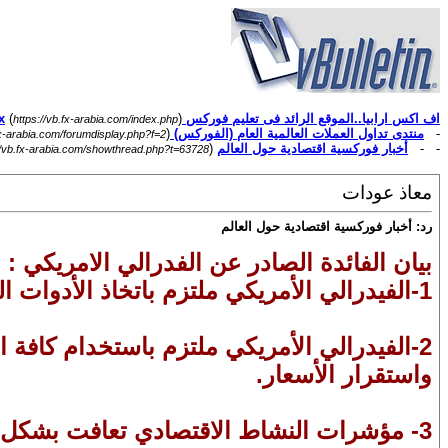
اف اكس ارابيا..الموقع الرائد فى تعليم فوركس Forex
)
(
https://vb.fx-arabia.com/index.php
-
منتدى تداول العملات العالمية العام (الفوركس) Forex
)
fx-arabia.com/forumdisplay.php?f=2
- -
أخبار فوركسية اقتصادية حول العالم
(
//vb.fx-arabia.com/showthread.php?t=63728
معاذ عودات
رد: أخبار فوركسية اقتصادية حول العالم
بيان الفائدة الصادر عن الفدرالي الامريكي :
1-الفيدرالي الأمريكي ملتزم باتخاذ الأدوات المناسبة لدعم الاقتصاد الأمريكي.
2-الفيدرالي الأمريكي ملتزم باستخدام كافة
واستقرار الأسعار.
3- مؤشرات النشاط الاقتصادي تعافت بشكل جيد مع التقدم في توزيع لقاحات كورونا.