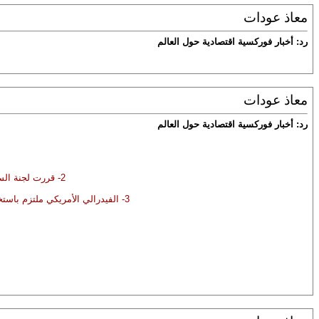
معاذ عودات
رد: أخبار فوركسية اقتصادية حول العالم
معاذ عودات
رد: أخبار فوركسية اقتصادية حول العالم
2- قررت لجنة السياسة النقدية في البنك الفيدرالي الأمريكي الإبقاء على معدلات الفائدة دون تغيير عند النسبة 0.25%.
3- الفيدرالي الأمريكي ملتزم باستخدام كافة الأدوات لدعم الاقتصاد الأمريكي في هذا التوقيت الصعب، من أجل تحقيق أهداف التوظيف واستقرار الأسعار.