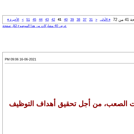
من 72
«
الأولى
<
31
37
38
39
40
41
42
43
44
45
51
>
الأخيرة
»
عرض 40 مشاركات من هذا الموضوع لكل صفحة
16-06-2021 09:06 PM
توقيت الصعب، من أجل تحقيق أهداف التوظيف