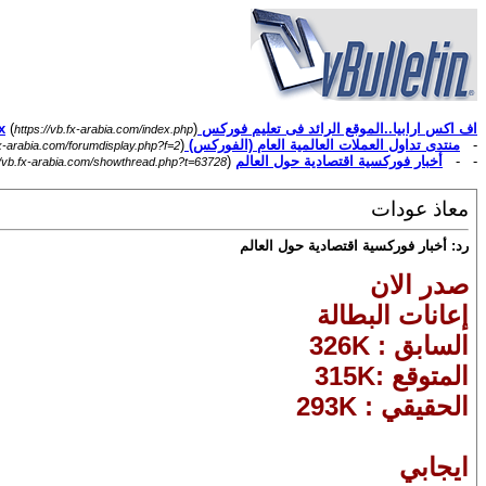
اف اكس ارابيا..الموقع الرائد فى تعليم فوركس Forex
)
(
https://vb.fx-arabia.com/index.php
-
منتدى تداول العملات العالمية العام (الفوركس) Forex
)
fx-arabia.com/forumdisplay.php?f=2
- -
أخبار فوركسية اقتصادية حول العالم
(
//vb.fx-arabia.com/showthread.php?t=63728
معاذ عودات
رد: أخبار فوركسية اقتصادية حول العالم
صدر الان
إعانات البطالة
السابق : 326K
المتوقع :315K
الحقيقي : 293K
ايجابي