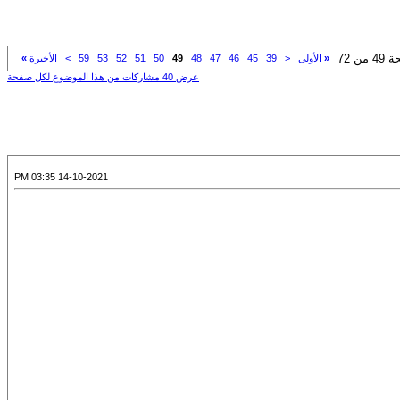
من 72
«
الأولى
<
39
45
46
47
48
49
50
51
52
53
59
>
الأخيرة
»
عرض 40 مشاركات من هذا الموضوع لكل صفحة
14-10-2021 03:35 PM