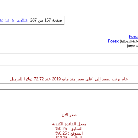
صفحة 157 من 287
«
الأولى
<
57
07
(
https://vb.
)
https:
خام برنت يصعد إلى أعلى سعر منذ مايو 2019 عند 72.72 دولارا للبرميل
صدر الان
معدل الفائدة الكندية
السابق : 0.25%
المتوقع : 0.25%
الحالي : 0.25%