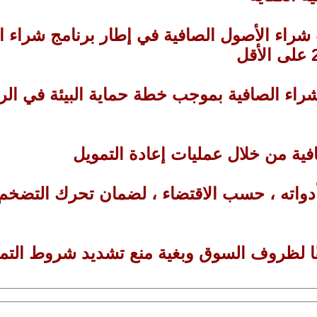
راء الصافية بموجب خطة حماية البيئة في الربع
أدواته ، حسب الاقتضاء ، لضمان تحرك التضخم
ًا لظروف السوق وبغية منع تشديد شروط التموي