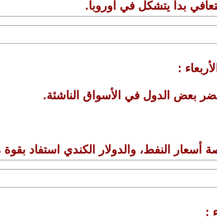
أربعاء :
 :