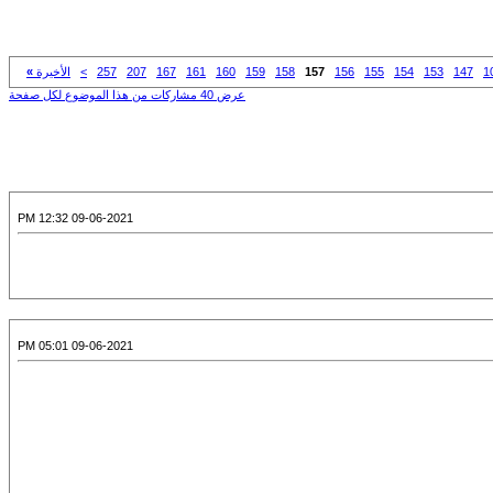
1
147
153
154
155
156
157
158
159
160
161
167
207
257
>
الأخيرة
»
عرض 40 مشاركات من هذا الموضوع لكل صفحة
09-06-2021 12:32 PM
09-06-2021 05:01 PM