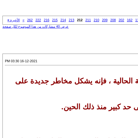
1
162
202
208
209
210
211
212
213
214
215
216
222
262
>
الأخيرة
»
عرض 40 مشاركات من هذا الموضوع لكل صفحة
16-12-2021 03:30 PM
فة الحالية ، فإنه يشكل مخاطر جديدة على