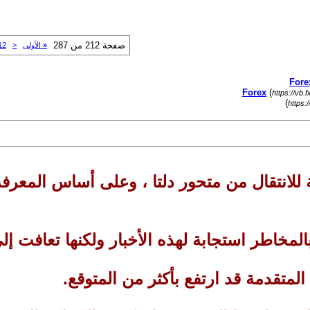
صفحة 212 من 287
«
الأولى
<
12
(
https://vb.
)
https:
لية للانتقال من متحور دلتا ، وعلى أساس المعر