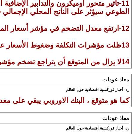
11-تأثير متحور أوميكرون والتدابير الإضافي
الطوعي سيؤثر على الناتج المحلي الإجمالي في 
12-ارتفع معدل التضخم في مؤشر أسعار المستهلكين على مدى اثني عشر شهرًا من 3.1% في سبتمبر إلى 5.1% في نوفمبر.
13ظلت مؤشرات التكلفة وضغوط الأسعار عند مستويات مرتفعة تاريخيا مؤخرا.
14لا يزال من المتوقع أن يتراجع تضخم مؤشر أسعار المستهلكين خلال النصف الثاني من العام المقبل.
معاذ عودات
رد: أخبار فوركسية اقتصادية حول العالم
كما هو متوقع ، البنك الاوروبي يبقي على معدلات 
معاذ عودات
رد: أخبار فوركسية اقتصادية حول العالم