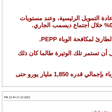
عادة التمويل الرئيسية، وعند مستويات
ول APP بوتيرة شهرية تقدر بنحو 20 مليار يورو، على أن تستمر تلك الوتيرة طالما كان ذلك
4-المركزي الأوروبي مستمر في إجراء مشتريات إضافية ضمن البرنامج الطارئ لمكافحة الوباء بإجمالي قدره 1,850 مليار يورو حتى
17-12-2021 12:44 PM
ثنائية الحالية