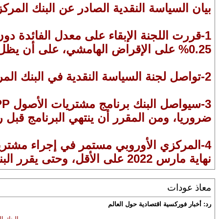
بيان السياسة النقدية الصادر عن البنك المرك
1-قررت اللجنة الإبقاء على معدل الفائدة دو
0.25% على الإقراض الهامشي، على أن يظل معدل الفائدة على الإيداع عند مستويات -0.50% خلال اجتماع ديسمب الجاري.
2-تواصل لجنة السياسة النقدية في البنك المركزي الأوروبي عمليات الشراء ضمن البرنامج الطارئ لمكافحة الوباء PEPP.
ضروريا، ومن المقرر أن ينتهي البرنامج قبل 
نهاية مارس 2022 على الأقل، وحتى يقرر البنك أن مرحلة أزمة كورونا قد انتهت.ش
معاذ عودات
رد: أخبار فوركسية اقتصادية حول العالم
رين من البنك ال