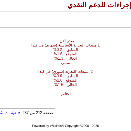
إجراءات للدعم النقدي
صدر الان :
1 مبيعات التجزئة الأساسية (شهري) في كندا
السابق : -0.2%
المتوقع : 1.6%
الحالي : 1.3%
سلبي
2- مبيعات التجزئه (شهري) في كندا
السابق : -0.6%
المتوقع : 1.0%
الحالي : 1.6%
ايجابي
صفحة 212 من 287
«
الأولى
<
12
Powered by vBulletin® Copyright ©2000 - 2026