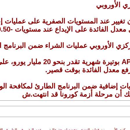
زي الأوروبي
ن تغيير عند المستويات الصفرية على عمليات إ
3-سيواصل البنك برنامج مشتريات الأص
رفع معدل الفائدة بوقت قصير.
مركزي الأوروبي: توقعات التضخم تخضع لدرجة عالية من عدم اليقين في الظروف الاست