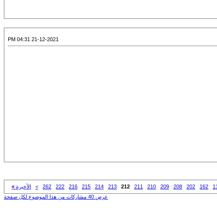
21-12-2021 04:31 PM
1
162
202
208
209
210
211
212
213
214
215
216
222
262
>
الأخيرة
»
عرض 40 مشاركات من هذا الموضوع لكل صفحة