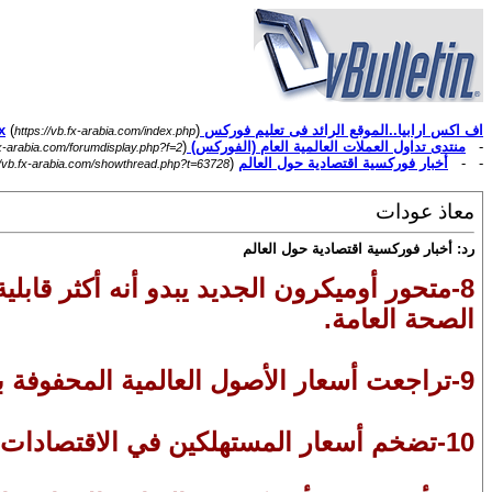
اف اكس ارابيا..الموقع الرائد فى تعليم فوركس Forex
)
(
https://vb.fx-arabia.com/index.php
-
منتدى تداول العملات العالمية العام (الفوركس) Forex
)
fx-arabia.com/forumdisplay.php?f=2
- -
أخبار فوركسية اقتصادية حول العالم
(
//vb.fx-arabia.com/showthread.php?t=63728
معاذ عودات
رد: أخبار فوركسية اقتصادية حول العالم
8-متحور أوميكرون الجديد يبدو أنه أكثر قاب
الصحة العامة.
9-تراجعت أسعار الأصول العالمية المحفوفة بالمخاطر استجابة لهذه الأخبار ولكنها تعافت إلى حد كبير منذ ذلك الحين.
10-تضخم أسعار المستهلكين في الاقتصادات المتقدمة قد ارتفع بأكثر من المتوقع.