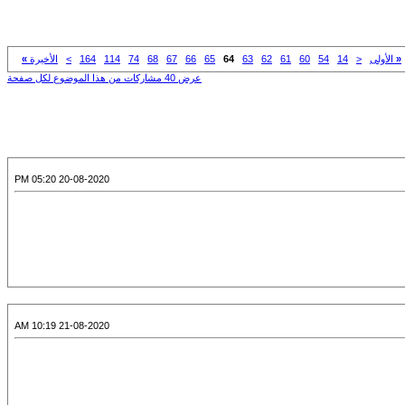
«
الأولى
<
14
54
60
61
62
63
64
65
66
67
68
74
114
164
>
الأخيرة
»
عرض 40 مشاركات من هذا الموضوع لكل صفحة
20-08-2020 05:20 PM
21-08-2020 10:19 AM