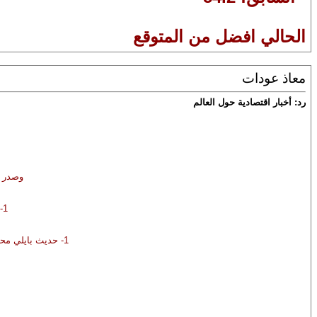
الحالي افضل من المتوقع
معاذ عودات
رد: أخبار اقتصادية حول العالم
وصدر ا
1- لتغير في التوظيف بالقطاع الخاص غير الزراعي ADP في الولايات المتحدة الامريكية .
1- حديث بايلي محافظ بنك إنجلترا ، يلقي بشهادته حول تداعيات فيروس كورونا الاقتصادية أمام لجنة الموزانة البريطانية.