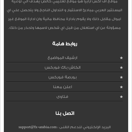
موقع اف اكس ارابيا هو موقع تعليمي خالص يهدف الي توعية
المستثمر العربي مبادئ الاستثمار و التداول الناجح ولا يتحصل علي اي
اموال مقابل ذلك ولا يقوم بادارة محافظ مالية وان ادارة الموقع غير
مسؤولة عن اي استغلال من قبل اي شخص لاسمها وتحذر من ذلك.
روابط هامة
ارشيف المواضيع
الكاش باك فوركس
بورصة فوركس
اعلن معنا
فتاوى
اتصل بنا
البريد الإلكتروني للدعم الفنى :
support@fx-arabia.com