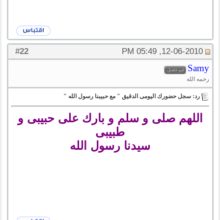
22
#
12-06-2010, 05:49 PM
Samy
رحمه الله
رد: سجل حضورك اليومى الدقيق " مع حبيبنا رسول الله "
اللهم صلى و سلم و بارك على حبيبى و
طبيبى
سيدنا رسول الله