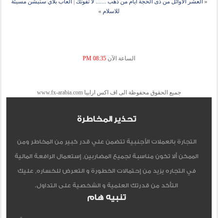
«
العشر الأوائل من ذى الحجة أيام من ذهب ....... لا تفوتك
|
العاب بلاي ستيشن مسيئة
للاسلام
»
الساعة الآن
08:35 PM
جميع الحقوق محفوظة الى اف اكس ارابيا www.fx-arabia.com
تحذير المخاطرة
التجارة بالعملات الأجنبية تتضمن علي قدر كبير من المخاطر ومن
الممكن ألا تكون مناسبة لجميع المضاربين, إستعمال الرافعة المالية
في التجاره يزيد من إحتمالات الخطورة و التعرض للخساره, عليك
التأكد من قدرتك العلمية و الشخصية على التداول.
تنبيه هام