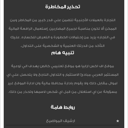
تحذير المخاطرة
التجارة بالعملات الأجنبية تتضمن علي قدر كبير من المخاطر ومن
الممكن ألا تكون مناسبة لجميع المضاربين, إستعمال الرافعة المالية
في التجاره يزيد من إحتمالات الخطورة و التعرض للخساره, عليك
التأكد من قدرتك العلمية و الشخصية على التداول.
تنبيه هام
موقع اف اكس ارابيا هو موقع تعليمي خالص يهدف الي توعية
المستثمر العربي مبادئ الاستثمار و التداول الناجح ولا يتحصل علي اي
اموال مقابل ذلك ولا يقوم بادارة محافظ مالية وان ادارة الموقع غير
مسؤولة عن اي استغلال من قبل اي شخص لاسمها وتحذر من ذلك.
روابط هامة
ارشيف المواضيع