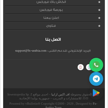
الكاش باك فوركس
بورصة فوركس
اعلن معنا
فتاوى
اتصل بنا
البريد الإلكتروني للدعم الفنى :
support@fx-arabia.com
جميع الحقوق محفوظة
اف اكس ارابيا
– احدى مواقع Inwestopedia Sp. Z
O.O. للاستشارات و التدريب – جمهورية بولندا الإتحادية.
Powered by vBulletin® Copyright ©2000 - 2026 , Designed by
Fx-
Arabia Team