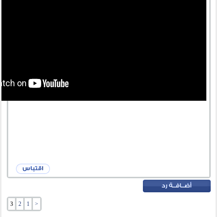
3
2
1
<