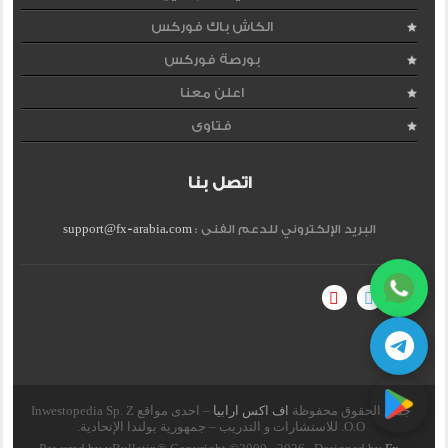
الكاش باك فوركس
بورصة فوركس
اعلن معنا
فتاوى
اتصل بنا
البريد الإلكتروني للدعم الفنى :
support@fx-arabia.com
جميع الحقوق محفوظة
اف اكس ارابيا
– احدى مواقع Inwestopedia Sp. Z
O.O. للاستشارات و التدريب – جمهورية بولندا الإتحادية.