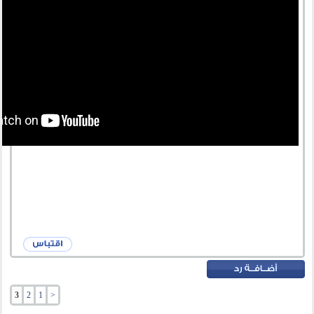
3
2
1
<