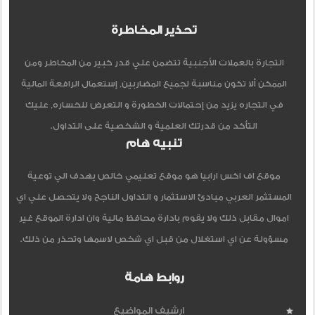
تحذير المخاطرة
التجارة بالعملات الأجنبية تتضمن علي قدر كبير من المخاطر ومن
الممكن ألا تكون مناسبة لجميع المضاربين, إستعمال الرافعة المالية
في التجاره يزيد من إحتمالات الخطورة و التعرض للخساره, عليك
التأكد من قدرتك العلمية و الشخصية على التداول.
تنبيه هام
موقع اف اكس ارابيا هو موقع تعليمي خالص يهدف الي توعية
المستثمر العربي مبادئ الاستثمار و التداول الناجح ولا يتحصل علي اي
اموال مقابل ذلك ولا يقوم بادارة محافظ مالية وان ادارة الموقع غير
مسؤولة عن اي استغلال من قبل اي شخص لاسمها وتحذر من ذلك.
روابط هامة
ارشيف المواضيع