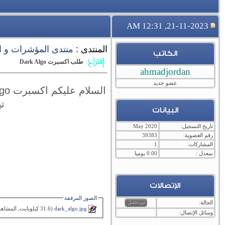
21-11-2023, 12:31 AM
المنتدى :
منتدى المؤشرات و ا
الكاتب
طلب اكسبرت Dark Algo
ahmadjordan
عضو جديد
تي
البيانات
تاريخ التسجيل:
May 2020
رقم العضوية:
39383
المشاركات:
1
بمعدل :
0.00 يوميا
الإتصالات
الصور المرفقة
الحالة:
dark_algo.jpg‏
(31.6 كيلوبايت, المشاهدات 18)
وسائل الإتصال: