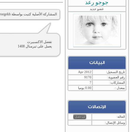
جوجو رعد
عضو جديد
المشاركة الأصلية كتبت بواسطة Georgekh
تفضل الاكسبيرت
يعمل على تيرمنال 1408
البيانات
تاريخ التسجيل:
Apr 2012
رقم العضوية:
9170
المشاركات:
7
بمعدل :
0.00 يوميا
الإتصالات
الحالة:
وسائل الإتصال: