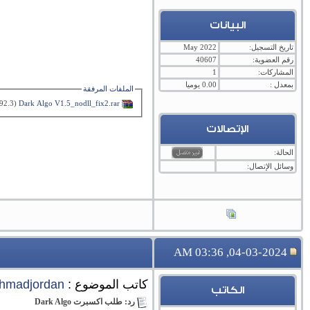
البيانات
تاريخ التسجيل:
May 2022
رقم العضوية:
40607
المشاركات:
1
بمعدل :
0.00 يوميا
الملفات المرفقة
Dark Algo V1.5_nodll_fix2.rar‏
(92.3 كيلوبايت, المشاهدات 23)
الإتصالات
الحالة:
وسائل الإتصال:
04-03-2024, 03:36 AM
كاتب الموضوع :
hmadjordan
الكاتب
رد: طلب اكسبرت Dark Algo