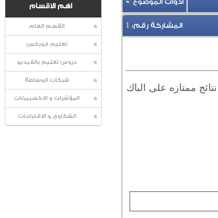
أدوات الموضوع
اهم الاقسام
1
المشاركة رقم:
القسم العام
تعليم فوركس
دروس تعليم بالفيديو
شركات الوساطة
ينغ على اليورو تايم فريم 1 ساعه يعطي نتائج ممتازه على الباك
المؤشرات و الاكسبيرتات
الشكاوى و الاقتراحات