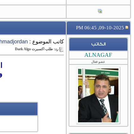
09-10-2025, 06:45 PM
كاتب الموضوع :
hmadjordan
الكاتب
رد: طلب اكسبرت Dark Algo
ALNAGAF
عضو فعال
ا
و