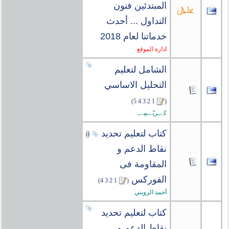
المبتدئين فنون
التداول ... أحدث
خدماتنا لعام 2018
ادارة الموقع
الشامل لتعليم
التحليل الاساسي
)
5
4
3
2
1
(
كےـريّےـمِےـ
كتاب لتعليم تحديد
نقاط الدعم و
المقاومة فى
الفوركس
‏
)
4
3
2
1
(
أحمد الرويني
كتاب لتعليم تحديد
نقاط الدعم و