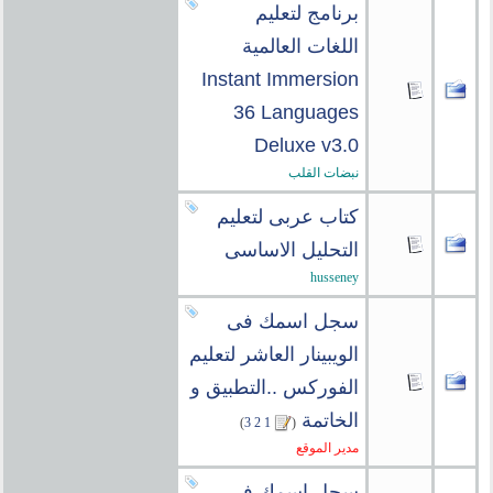
برنامج لتعليم
اللغات العالمية
Instant Immersion
36 Languages
Deluxe v3.0
نبضات القلب
كتاب عربى لتعليم
التحليل الاساسى
husseney
سجل اسمك فى
الويبينار العاشر لتعليم
الفوركس ..التطبيق و
الخاتمة
‏
)
3
2
1
(
مدير الموقع
سجل اسمك فى