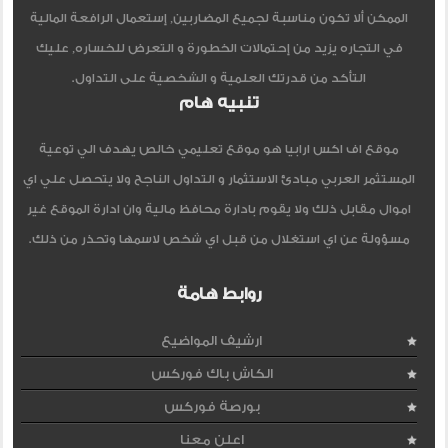
الممكن ألا تكون مناسبة لجميع المضاربين, إستعمال الرافعة المالية
في التجاره يزيد من إحتمالات الخطورة و التعرض للخساره, عليك
التأكد من قدرتك العلمية و الشخصية على التداول.
تنبيه هام
موقع اف اكس ارابيا هو موقع تعليمي خالص يهدف الي توعية
المستثمر العربي مبادئ الاستثمار و التداول الناجح ولا يتحصل علي اي
اموال مقابل ذلك ولا يقوم بادارة محافظ مالية وان ادارة الموقع غير
مسؤولة عن اي استغلال من قبل اي شخص لاسمها وتحذر من ذلك.
روابط هامة
ارشيف المواضيع
الكاش باك فوركس
بورصة فوركس
اعلن معنا