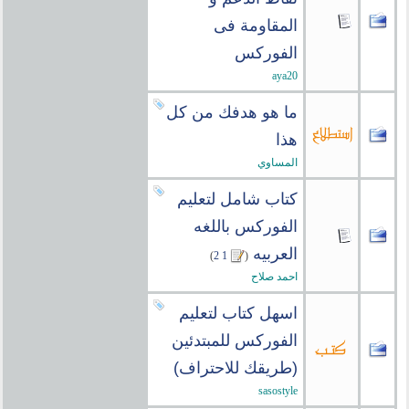
المقاومة فى
الفوركس
aya20
ما هو هدفك من كل
هذا
المساوي
كتاب شامل لتعليم
الفوركس باللغه
العربيه
‏
)
2
1
(
احمد صلاح
اسهل كتاب لتعليم
الفوركس للمبتدئين
(طريقك للاحتراف)
sasostyle