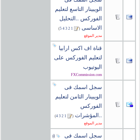
الويبينار التاسع لتعليم
الفوركس ..التحليل
الاساسى
‏
)
5
4
3
2
1
(
مدير الموقع
قناة اف اكس ارابيا
لتعليم الفوركس على
اليوتيوب
FXCommission.com
سجل اسمك فى
الويبينار الثامن لتعليم
الفوركس
..المؤشرات
‏
)
4
3
2
1
(
مدير الموقع
سجل اسمك فى