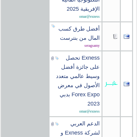
الإفريقية 2025
omar@exness
أفضل طرق كسب
المال من بنترست
seragsamy
Exness تحصل
على جائزة أفضل
وسيط عالمي متعدد
الأصول في معرض
Forex Expo بدبي
2023
omar@exness
الدعم العربي
لشركة Exness و