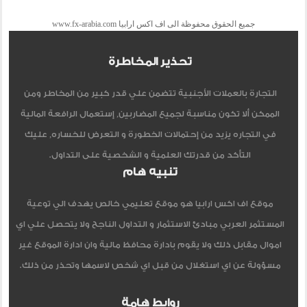
جميع الحقوق محفوظة الى اف اكس ارابيا www.fx-arabia.com
تحذير المخاطرة
التجارة بالعملات الأجنبية تتضمن علي قدر كبير من المخاطر ومن
الممكن ألا تكون مناسبة لجميع المضاربين, إستعمال الرافعة المالية
في التجاره يزيد من إحتمالات الخطورة و التعرض للخساره, عليك
التأكد من قدرتك العلمية و الشخصية على التداول.
تنبيه هام
موقع اف اكس ارابيا هو موقع تعليمي خالص يهدف الي توعية
المستثمر العربي مبادئ الاستثمار و التداول الناجح ولا يتحصل علي اي
اموال مقابل ذلك ولا يقوم بادارة محافظ مالية وان ادارة الموقع غير
مسؤولة عن اي استغلال من قبل اي شخص لاسمها وتحذر من ذلك.
روابط هامة