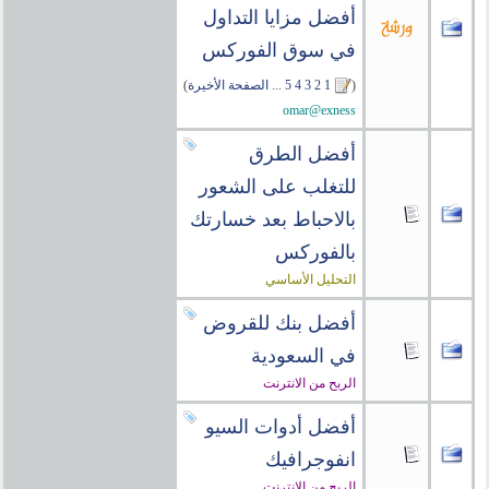
أفضل مزايا التداول
في سوق الفوركس
(
1
2
3
4
5
...
الصفحة الأخيرة
)
omar@exness
أفضل الطرق
للتغلب على الشعور
بالاحباط بعد خسارتك
بالفوركس
التحليل الأساسي
أفضل بنك للقروض
في السعودية
الربح من الانترنت
أفضل أدوات السيو
انفوجرافيك
الربح من الانترنت