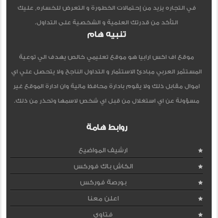
في التجاره يزيد من إحتمالات الخطورة و التعرض للخساره, عليك
التأكد من قدرتك العلمية و الشخصية على التداول.
تنبيه هام
موقع اف اكس ارابيا هو موقع تعليمي خالص يهدف الي توعية
المستثمر العربي مبادئ الاستثمار و التداول الناجح ولا يتحصل علي اي
اموال مقابل ذلك ولا يقوم بادارة محافظ مالية وان ادارة الموقع غير
مسؤولة عن اي استغلال من قبل اي شخص لاسمها وتحذر من ذلك.
روابط هامة
ارشيف المواضيع
الكاش باك فوركس
بورصة فوركس
اعلن معنا
فتاوى