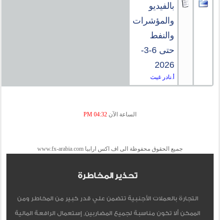
بالفيديو
والمؤشرات
والنفط
حتى 6-3-
2026
أ.نادر غيث
الساعة الآن
04:32 PM
جميع الحقوق محفوظة الى اف اكس ارابيا www.fx-arabia.com
تحذير المخاطرة
التجارة بالعملات الأجنبية تتضمن علي قدر كبير من المخاطر ومن
الممكن ألا تكون مناسبة لجميع المضاربين, إستعمال الرافعة المالية