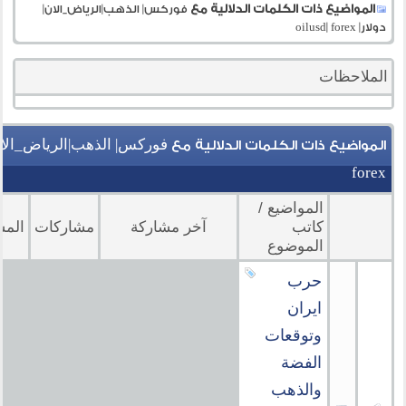
المواضيع ذات الكلمات الدلالية مع
فوركس| الذهب|الرياض_الان|
دولار| oilusd| forex
الملاحظات
المواضيع ذات الكلمات الدلالية مع
forex
المواضيع /
كاتب
آخر مشاركة
مشاركات
المش
الموضوع
حرب
ايران
وتوقعات
الفضة
والذهب