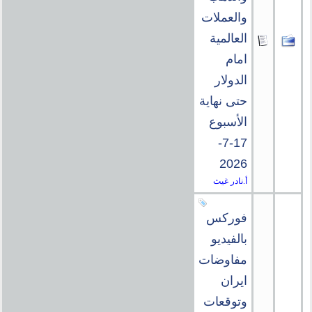
والعملات
العالمية
امام
الدولار
حتى نهاية
الأسبوع
17-7-
2026
أ.نادر غيث
فوركس
بالفيديو
مفاوضات
ايران
وتوقعات