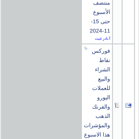
منتصف
الأسبوع
حتى 15-
11-2024
أ.نادر غيث
فوركس
نقاط
الشراء
والبيع
للعملات
اليورو
والفرنك
الذهب
والمؤشرات
هذا الاسبوع