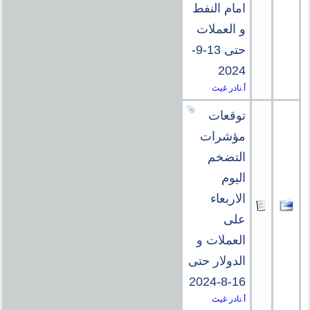
امام النفط
و العملات
حتى 13-9-
2024
أ.نادر غيث
توقعات
مؤشرات
التضخم
اليوم
الاربعاء
على
العملات و
الدولار حتى
16-8-2024
أ.نادر غيث