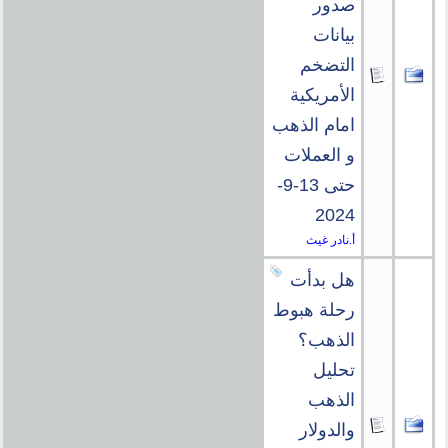
صدور
بيانات
التضخم
الأمريكية
امام الذهب
و العملات
حتى 13-9-
2024
أ.نادر غيث
هل بدأت
رحلة هبوط
الذهب؟
تحليل
الذهب
والدولار