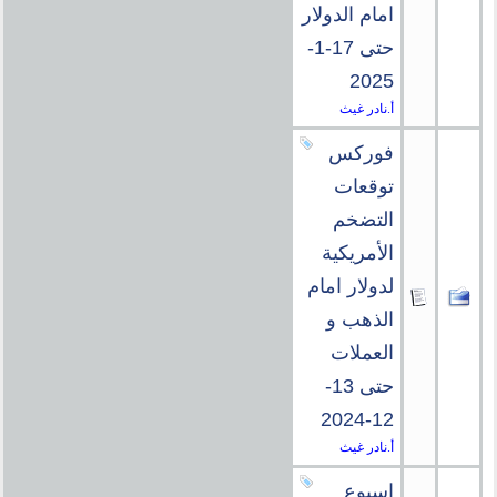
امام الدولار
حتى 17-1-
2025
أ.نادر غيث
فوركس
توقعات
التضخم
الأمريكية
لدولار امام
الذهب و
العملات
حتى 13-
12-2024
أ.نادر غيث
اسبوع