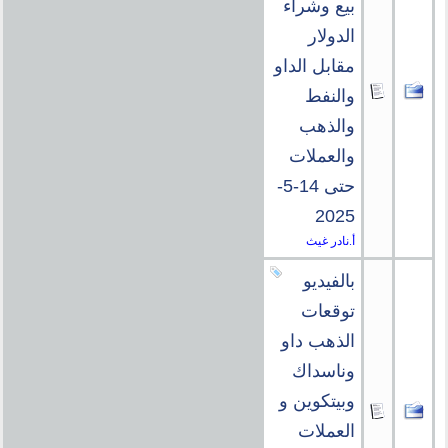
بيع وشراء
الدولار
مقابل الداو
والنفط
والذهب
والعملات
حتى 14-5-
2025
أ.نادر غيث
بالفيديو
توقعات
الذهب داو
وناسداك
وبيتكوين و
العملات