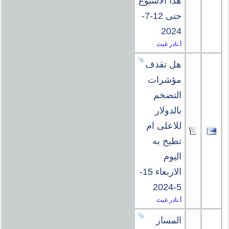
هذا الاسبوع
حتى 12-7-
2024
أ.نادر غيث
هل تقذف
مؤشرات
التضخم
بالدولار
للاعلى ام
تطيح به
اليوم
الاربعاء 15-
5-2024
أ.نادر غيث
المسار