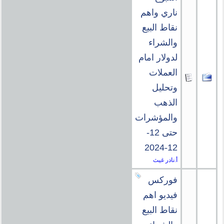
ناري واهم
نقاط البيع
والشراء
لدولار امام
العملات
وتحليل
الذهب
والمؤشرات
حتى 12-
12-2024
أ.نادر غيث
فوركس
فيديو اهم
نقاط البيع