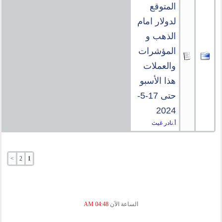
المتوقع
لدولار امام
الذهب و
المؤشرات
والعملات
هذا الأسبو
حتى 17-5-
2024
أ.نادر غيث
>
2
1
الساعة الآن
04:48 AM