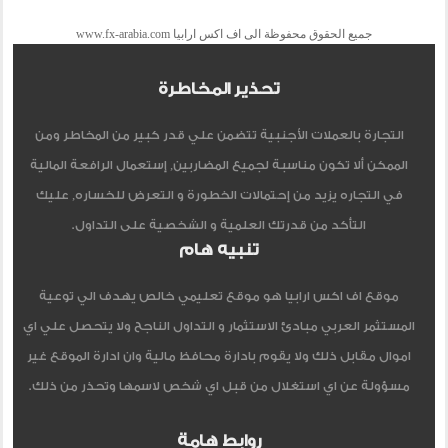
جميع الحقوق محفوظة الى اف اكس ارابيا www.fx-arabia.com
تحذير المخاطرة
التجارة بالعملات الأجنبية تتضمن علي قدر كبير من المخاطر ومن
الممكن ألا تكون مناسبة لجميع المضاربين, إستعمال الرافعة المالية
في التجاره يزيد من إحتمالات الخطورة و التعرض للخساره, عليك
التأكد من قدرتك العلمية و الشخصية على التداول.
تنبيه هام
موقع اف اكس ارابيا هو موقع تعليمي خالص يهدف الي توعية
المستثمر العربي مبادئ الاستثمار و التداول الناجح ولا يتحصل علي اي
اموال مقابل ذلك ولا يقوم بادارة محافظ مالية وان ادارة الموقع غير
مسؤولة عن اي استغلال من قبل اي شخص لاسمها وتحذر من ذلك.
روابط هامة