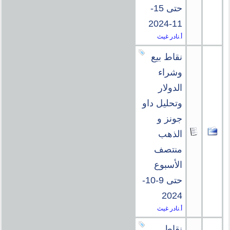
حتى 15-
11-2024
أ.نادر غيث
نقاط بيع
وشراء
الدولار
وتحليل داو
جونز و
الذهب
منتصف
الأسبوع
حتى 9-10-
2024
أ.نادر غيث
نقاط