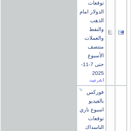
توقعات
الدولار امام
الذهب
والنفط
والعملات
منتصف
الأسبوع
حتى 7-11-
2025
أ.نادر غيث
فوركس
بالفيديو
اسبوع ناري
توقعات
الناسداك