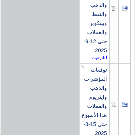
والذهب
والنفط
وبيتكوين
والعملات
حتى 12-9-
2025
أ.نادر غيث
توقعات
المؤشرات
والذهب
وايثريوم
والعملات
هذا الأسبوع
حتى 15-8-
2025