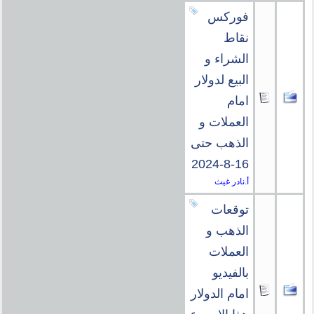
فوركس
نقاط
الشراء و
البيع لدولار
امام
العملات و
الذهب حتى
16-8-2024
أ.نادر غيث
توقعات
الذهب و
العملات
بالفيديو
امام الدولار