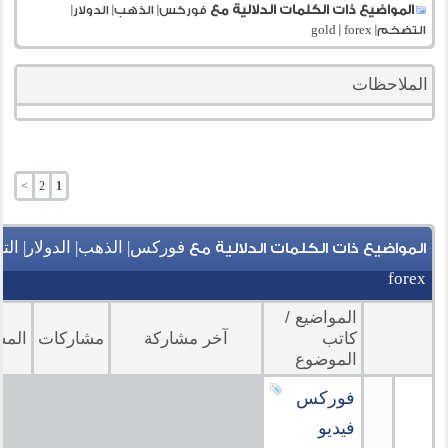
المواضيع ذات الكلمات الدلالية مع
فوركس| الذهب| الدولار|
التضخم| gold | forex
الملاحظات
>
2
1
المواضيع ذات الكلمات الدلالية مع
forex
المواضيع /
كاتب
آخر مشاركة
مشاركات
المش
الموضوع
فوركس
فيديو