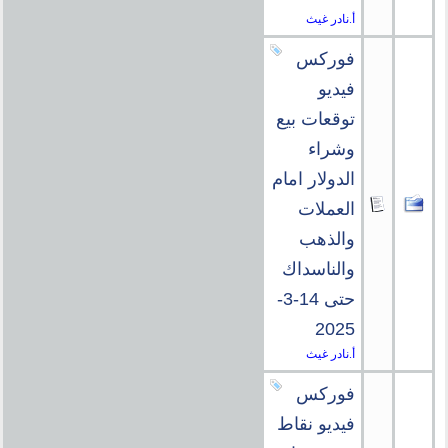
أ.نادر غيث
فوركس
فيديو
توقعات بيع
وشراء
الدولار امام
العملات
والذهب
والناسداك
حتى 14-3-
2025
أ.نادر غيث
فوركس
فيديو نقاط