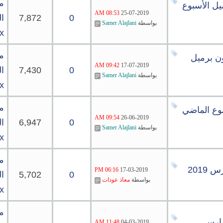
م
كية 11 مليون برميل الأسبوع
08:53 AM
25-07-2019
0
7,872
ال
بواسطة
Samer Alajlani
x
م
لخام في أميركا بـ 1.4 مليون برميل
09:42 AM
17-07-2019
0
7,430
ال
بواسطة
Samer Alajlani
x
م
ميل الأسبوع الماضي
09:54 AM
26-06-2019
0
6,947
ال
بواسطة
Samer Alajlani
x
م
06:16 PM
17-03-2019
0
5,702
ال
بواسطة
معاذ عودات
x
م
11:48 AM
04-03-2019