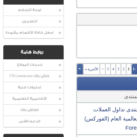
لوحة التحكم
التسجيل
اجعل كافة الأقسام مقروءة
روابط هامة
خدمات الموقع
1
2
3
4
5
>
الأخيرة
»
كاش باك FXCommission
تحليلات فنية
منتدى
الأكاديمية التعليمية
نتدى تداول العملات
الكاش باك
عالمية العام (الفوركس)
الدعم الفنى
Fore