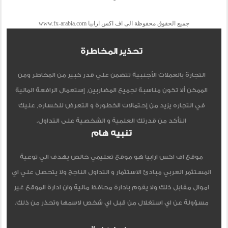
جميع الحقوق محفوظة الى اف اكس ارابيا www.fx-arabia.com
تحذير المخاطرة
التجارة بالعملات الأجنبية تتضمن علي قدر كبير من المخاطر ومن
الممكن ألا تكون مناسبة لجميع المضاربين, إستعمال الرافعة المالية
في التجاره يزيد من إحتمالات الخطورة و التعرض للخساره, عليك
التأكد من قدرتك العلمية و الشخصية على التداول.
تنبيه هام
موقع اف اكس ارابيا هو موقع تعليمي خالص يهدف الي توعية
المستثمر العربي مبادئ الاستثمار و التداول الناجح ولا يتحصل علي اي
اموال مقابل ذلك ولا يقوم بادارة محافظ مالية وان ادارة الموقع غير
مسؤولة عن اي استغلال من قبل اي شخص لاسمها وتحذر من ذلك.