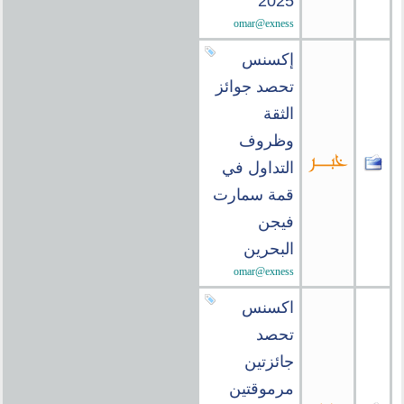
2025
omar@exness
إكسنس
تحصد جوائز
الثقة
وظروف
التداول في
قمة سمارت
فيجن
البحرين
omar@exness
اكسنس
تحصد
جائزتين
مرموقتين