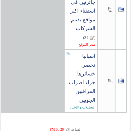
جائزتين فى
استفتاء اكبر
مواقع تقييم
الشركات
)
2
1
(
مدير الموقع
اسبانيا
تحصي
خسائرها
جراء اضراب
المراقبين
الجويين
التحليلات و الاخبار
الساعة الآن
05:20 PM