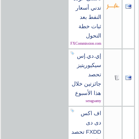
تدني أسعار
النفط بعد
ثبات خطة
التحول
FXCommission.com
إي.دي.إس
سيكيوريتيز
تحصد
جائزتين خلال
هذا الأسبوع
seragsamy
اف اكس
دى دى
FXDD تحصد