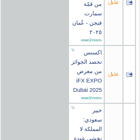
من قمّة
سمارت
فيجن - عُمان
٢٠٢٥
omar@exness
اكسنس
تحصد الجوائز
من معرض
iFX EXPO
Dubai 2025
omar@exness
خبير
سعودي:
المملكة لا
تخشى عودة