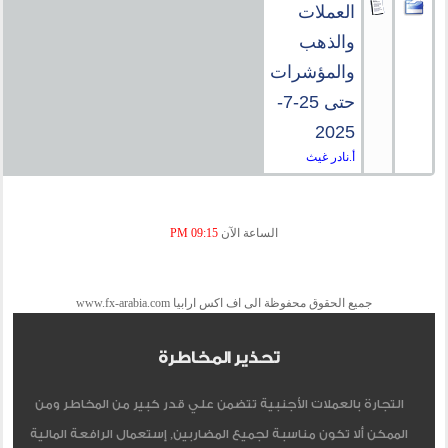
العملات
والذهب
والمؤشرات
حتى 25-7-
2025
أ.نادر غيث
الساعة الآن
09:15 PM
جميع الحقوق محفوظة الى اف اكس ارابيا www.fx-arabia.com
تحذير المخاطرة
التجارة بالعملات الأجنبية تتضمن علي قدر كبير من المخاطر ومن
الممكن ألا تكون مناسبة لجميع المضاربين, إستعمال الرافعة المالية