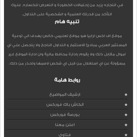
في التجاره يزيد من إحتمالات الخطورة و التعرض للخساره, عليك
التأكد من قدرتك العلمية و الشخصية على التداول.
تنبيه هام
موقع اف اكس ارابيا هو موقع تعليمي خالص يهدف الي توعية
المستثمر العربي مبادئ الاستثمار و التداول الناجح ولا يتحصل علي اي
اموال مقابل ذلك ولا يقوم بادارة محافظ مالية وان ادارة الموقع غير
مسؤولة عن اي استغلال من قبل اي شخص لاسمها وتحذر من ذلك.
روابط هامة
ارشيف المواضيع
الكاش باك فوركس
بورصة فوركس
اعلن معنا
فتاوى