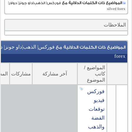
المواضيع ذات الكلمات الدلالية مع
فوركس| الذهب|داو جونز| دولار|
silver| forex
الملاحظات
المواضيع ذات الكلمات الدلالية مع
forex
المواضيع /
كاتب
آخر مشاركة
مشاركات
المش
الموضوع
فوركس
فيديو
توقعات
الفضة
والذهب