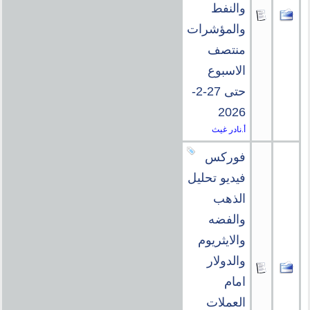
والنفط
والمؤشرات
منتصف
الاسبوع
حتى 27-2-
2026
أ.نادر غيث
فوركس
فيديو تحليل
الذهب
والفضه
والايثريوم
والدولار
امام
العملات