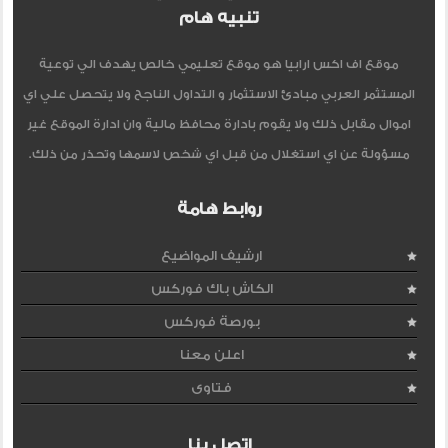
تنبيه هام
موقع اف اكس ارابيا هو موقع تعليمي خالص يهدف الي توعية
المستثمر العربي مبادئ الاستثمار و التداول الناجح ولا يتحصل علي اي
اموال مقابل ذلك ولا يقوم بادارة محافظ مالية وان ادارة الموقع غير
مسؤولة عن اي استغلال من قبل اي شخص لاسمها وتحذر من ذلك.
روابط هامة
ارشيف المواضيع
الكاش باك فوركس
بورصة فوركس
اعلن معنا
فتاوى
اتصل بنا