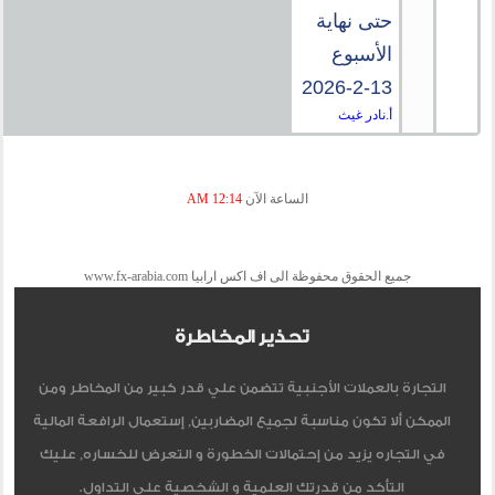
حتى نهاية
الأسبوع
13-2-2026
أ.نادر غيث
الساعة الآن
12:14 AM
جميع الحقوق محفوظة الى اف اكس ارابيا www.fx-arabia.com
تحذير المخاطرة
التجارة بالعملات الأجنبية تتضمن علي قدر كبير من المخاطر ومن
الممكن ألا تكون مناسبة لجميع المضاربين, إستعمال الرافعة المالية
في التجاره يزيد من إحتمالات الخطورة و التعرض للخساره, عليك
التأكد من قدرتك العلمية و الشخصية على التداول.