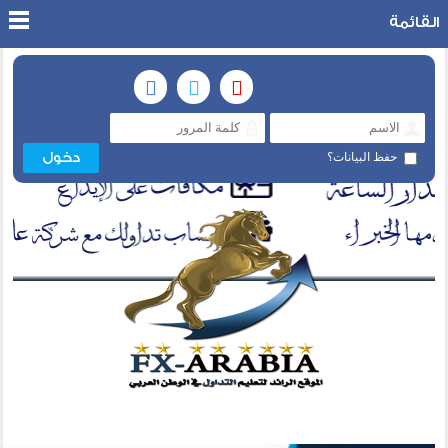
القائمة
حفظ البيانات؟