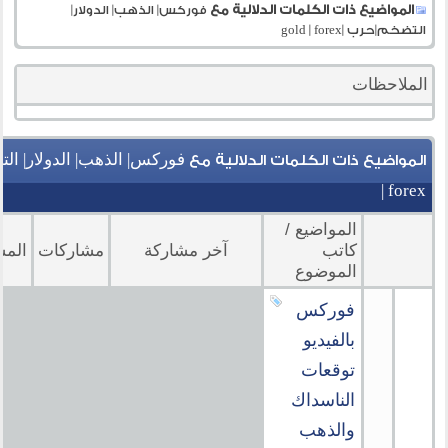
المواضيع ذات الكلمات الدلالية مع
فوركس| الذهب| الدولار|
التضخم|حرب |gold | forex
الملاحظات
المواضيع ذات الكلمات الدلالية مع
| forex
المواضيع /
كاتب
آخر مشاركة
مشاركات
المش
الموضوع
فوركس
بالفيديو
توقعات
الناسداك
والذهب