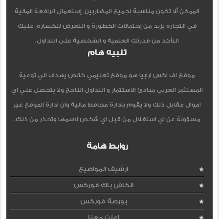
الممكن ألا تكون مناسبة لجميع المضاربين, إستعمال الرافعة المالية
في التجاره يزيد من إحتمالات الخطورة و التعرض للخساره, عليك
التأكد من قدرتك العلمية و الشخصية على التداول.
تنبيه هام
موقع اف اكس ارابيا هو موقع تعليمي خالص يهدف الي توعية
المستثمر العربي مبادئ الاستثمار و التداول الناجح ولا يتحصل علي اي
اموال مقابل ذلك ولا يقوم بادارة محافظ مالية وان ادارة الموقع غير
مسؤولة عن اي استغلال من قبل اي شخص لاسمها وتحذر من ذلك.
روابط هامة
ارشيف المواضيع
الكاش باك فوركس
بورصة فوركس
اعلن معنا