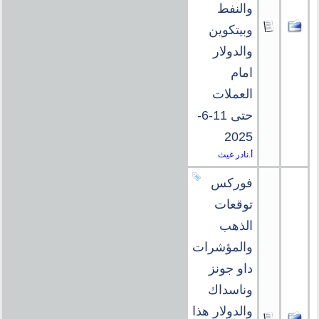
والنفط
وبيتكوين
والدولار
امام
العملات
حتى 11-6-
2025
أ.نادر غيث
فوركس
توقعات
الذهب
والمؤشرات
داو جونز
وناسداك
والدولار هذا