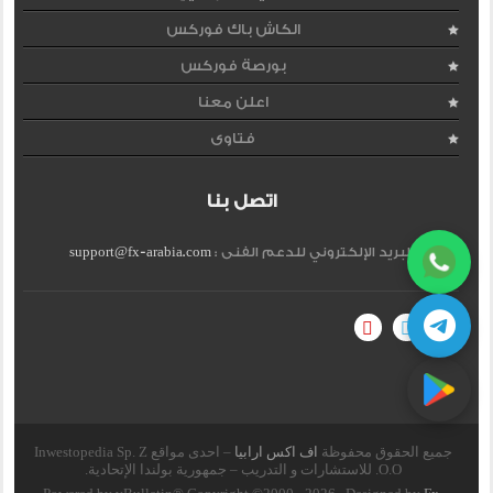
الكاش باك فوركس
بورصة فوركس
اعلن معنا
فتاوى
اتصل بنا
البريد الإلكتروني للدعم الفنى :
support@fx-arabia.com
جميع الحقوق محفوظة
اف اكس ارابيا
– احدى مواقع Inwestopedia Sp. Z
O.O. للاستشارات و التدريب – جمهورية بولندا الإتحادية.