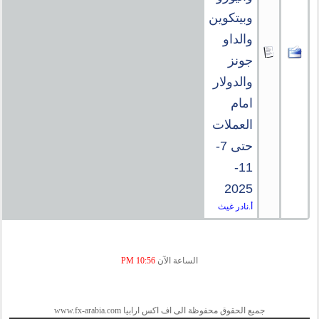
وبيتكوين
والداو
جونز
والدولار
امام
العملات
حتى 7-
11-
2025
أ.نادر غيث
الساعة الآن
10:56 PM
جميع الحقوق محفوظة الى اف اكس ارابيا www.fx-arabia.com