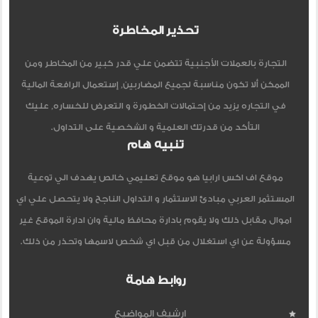
تحذير المخاطرة
التجارة بالعملات الأجنبية تتضمن علي قدر كبير من المخاطر ومن
الممكن ألا تكون مناسبة لجميع المضاربين, إستعمال الرافعة المالية
في التجاره يزيد من إحتمالات الخطورة و التعرض للخساره, عليك
التأكد من قدرتك العلمية و الشخصية على التداول.
تنبيه هام
موقع اف اكس ارابيا هو موقع تعليمي خالص يهدف الي توعية
المستثمر العربي مبادئ الاستثمار و التداول الناجح ولا يتحصل علي اي
اموال مقابل ذلك ولا يقوم بادارة محافظ مالية وان ادارة الموقع غير
مسؤولة عن اي استغلال من قبل اي شخص لاسمها وتحذر من ذلك.
روابط هامة
ارشيف المواضيع