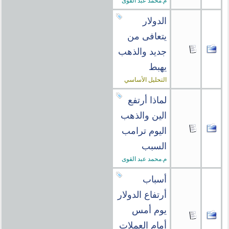
م.محمد عبد القوى
الدولار
يتعافى من
جديد والذهب
يهبط
التحليل الأساسي
لماذا أرتفع
الين والذهب
اليوم ترامب
السبب
م.محمد عبد القوى
أسباب
أرتفاع الدولار
يوم أمس
أمام العملات