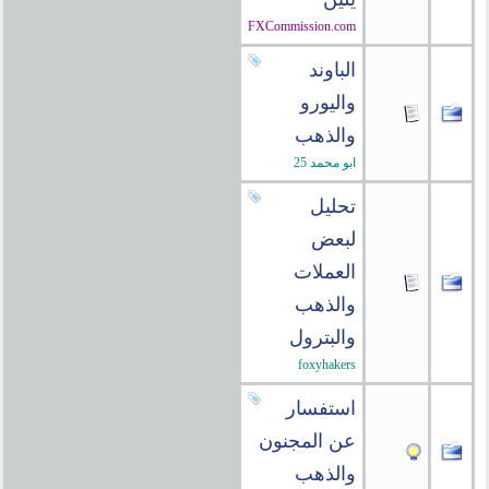
FXCommission.com
الباوند
واليورو
والذهب
ابو محمد 25
تحليل
لبعض
العملات
والذهب
والبترول
foxyhakers
استفسار
عن المجنون
والذهب