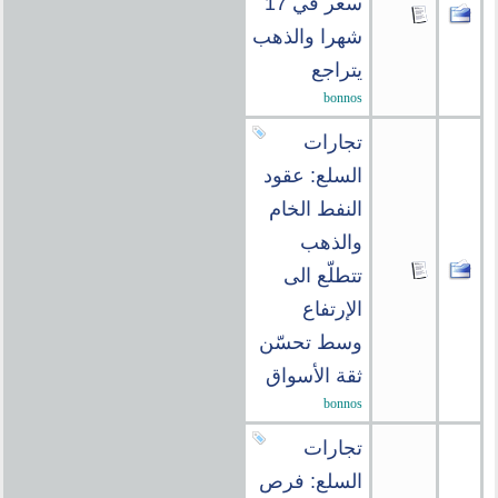
سعر في 17
شهرا والذهب
يتراجع
bonnos
تجارات
السلع: عقود
النفط الخام
والذهب
تتطلّع الى
الإرتفاع
وسط تحسّن
ثقة الأسواق
bonnos
تجارات
السلع: فرص