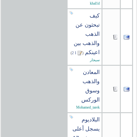
khal1d
كيف
تبحثون عن
الذهب
والذهب بين
اعينكم
‏
)
2
1
(
سيجار
المعادن
والذهب
وسوق
الوركس
Mohamed_tarek
البلاديوم
يسجل أعلى