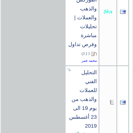
والذهب
والعملات |
تحليلات
مباشرة
وفرص تداول
)
3
2
1
(
محمد عمر
التحليل
الفني
للعملات
والذهب من
يوم 19 الى
23 أغسطس
2019