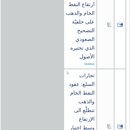
ارتفاع النفط
الخام والذهب
على خلفيّة
التصحيح
الصعودي
الذي تختبره
الأصول
bonnos
تجارات
السلع: عقود
النفط الخام
والذهب
تتطلّع الى
الإرتفاع
وسط اختبار