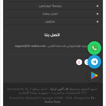
بورصة فوركس
اعلن معنا
فتاوى
اتصل بنا
البريد الإلكتروني للدعم الفنى :
support@fx-arabia.com
جميع الحقوق محفوظة
اف اكس ارابيا
– احدى مواقع Inwestopedia Sp. Z
O.O. للاستشارات و التدريب – جمهورية بولندا الإتحادية.
Powered by vBulletin® Copyright ©2000 - 2026 , Designed by
Fx-
Arabia Team