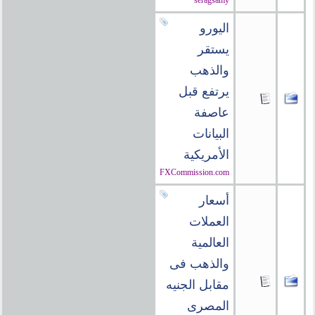
seragsamy
اليورو
يستقر
والذهب
يرتفع قبل
عاصفة
البيانات
الأمريكية
FXCommission.com
أسعار
العملات
العالمية
والذهب فى
مقابل الجنيه
المصرى