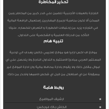
تحذير المخاطرة
التجارة بالعملات الأجنبية تتضمن علي قدر كبير من المخاطر ومن
الممكن ألا تكون مناسبة لجميع المضاربين, إستعمال الرافعة المالية
في التجاره يزيد من إحتمالات الخطورة و التعرض للخساره, عليك
التأكد من قدرتك العلمية و الشخصية على التداول.
تنبيه هام
موقع اف اكس ارابيا هو موقع تعليمي خالص يهدف الي توعية
المستثمر العربي مبادئ الاستثمار و التداول الناجح ولا يتحصل علي اي
اموال مقابل ذلك ولا يقوم بادارة محافظ مالية وان ادارة الموقع غير
مسؤولة عن اي استغلال من قبل اي شخص لاسمها وتحذر من ذلك.
روابط هامة
ارشيف المواضيع
الكاش باك فوركس