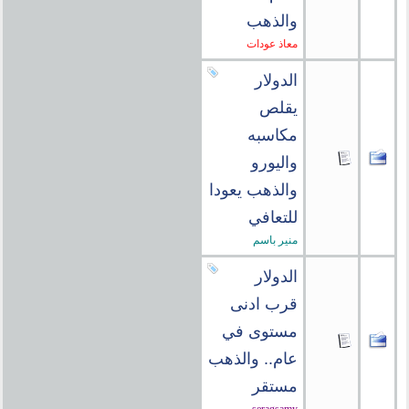
والذهب
معاذ عودات
الدولار
يقلص
مكاسبه
واليورو
والذهب يعودا
للتعافي
منير باسم
الدولار
قرب ادنى
مستوى في
عام.. والذهب
مستقر