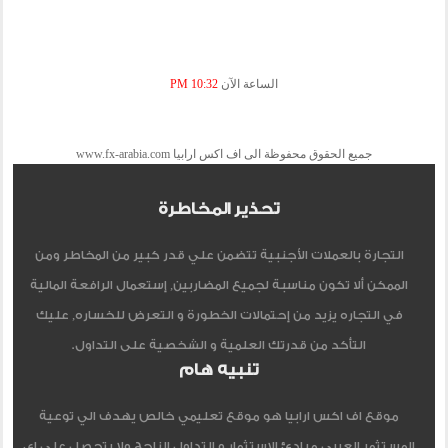
الساعة الآن
10:32 PM
جميع الحقوق محفوظة الى اف اكس ارابيا www.fx-arabia.com
تحذير المخاطرة
التجارة بالعملات الأجنبية تتضمن علي قدر كبير من المخاطر ومن
الممكن ألا تكون مناسبة لجميع المضاربين, إستعمال الرافعة المالية
في التجاره يزيد من إحتمالات الخطورة و التعرض للخساره, عليك
التأكد من قدرتك العلمية و الشخصية على التداول.
تنبيه هام
موقع اف اكس ارابيا هو موقع تعليمي خالص يهدف الي توعية
المستثمر العربي مبادئ الاستثمار و التداول الناجح ولا يتحصل علي اي